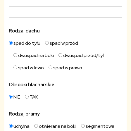
Rodzaj dachu
spad do tyłu
spad w przód
dwuspad na boki
dwuspad przód/tył
spad w lewo
spad w prawo
Obróbki blacharskie
NIE
TAK
Rodzaj bramy
uchylna
otwierana na boki
segmentowa