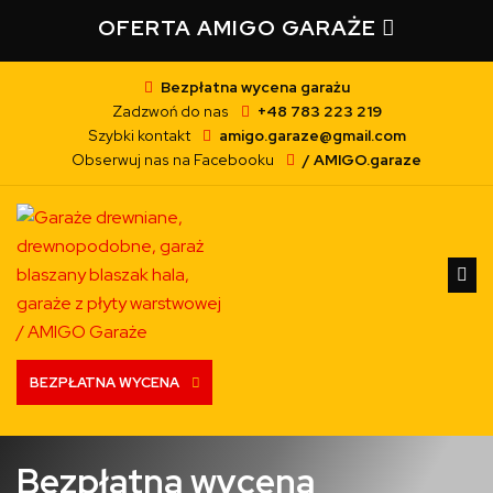
OFERTA AMIGO GARAŻE
Bezpłatna wycena garażu
Zadzwoń do nas
+48 783 223 219
Szybki kontakt
amigo.garaze@gmail.com
Obserwuj nas na Facebooku
/ AMIGO.garaze
BEZPŁATNA WYCENA
Bezpłatna wycena