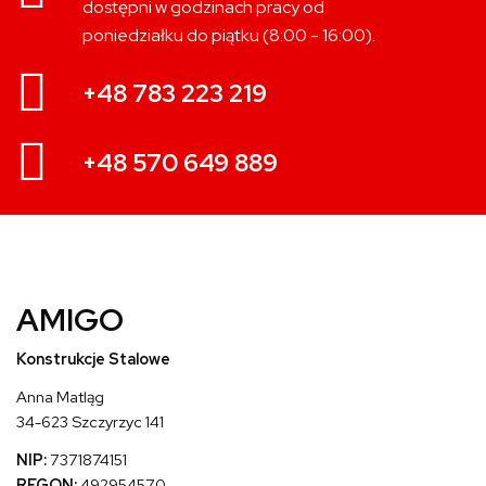
dostępni w godzinach pracy od
poniedziałku do piątku (8:00 - 16:00).
+48 783 223 219
+48 570 649 889
AMIGO
Konstrukcje Stalowe
Anna Matląg
34-623 Szczyrzyc 141
NIP:
7371874151
REGON:
492954570