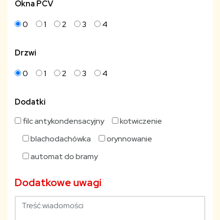
Okna PCV
0
1
2
3
4
Drzwi
0
1
2
3
4
Dodatki
filc antykondensacyjny
kotwiczenie
blachodachówka
orynnowanie
automat do bramy
Dodatkowe uwagi