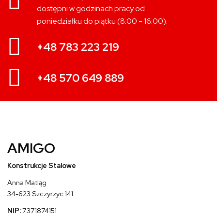
dostępni w godzinach pracy od
poniedziałku do piątku (8:00 - 16:00).
+48 783 223 219
+48 570 649 889
AMIGO
Konstrukcje Stalowe
Anna Matląg
34-623 Szczyrzyc 141
NIP:
7371874151