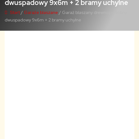
dwuspadowy 9x6m + 2 bramy uchylne
Start
/
Garaże blaszane
/ Garaż blaszany drewnopodobny
dwuspadowy 9x6m + 2 bramy uchylne