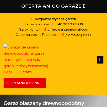
OFERTA AMIGO GARAŻE
Bezpłatna wycena garażu
Zadzwoń do nas
+48 783 223 219
Szybki kontakt
amigo.garaze@gmail.com
Obserwuj nas na Facebooku
/ AMIGO.garaze
BEZPŁATNA WYCENA
Garaż blaszany drewnopodobny