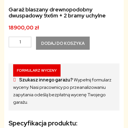
Garaż blaszany drewnopodobny
dwuspadowy 9x6m + 2 bramy uchylne
18900,00
zł
ilość
DODAJ DO KOSZYKA
Garaż
blaszany
drewnopodobny
dwuspadowy
FORMULARZ WYCENY
9x6m
Szukasz innego garażu?
Wypełnij formularz
+
wyceny. Nasi pracownicy po przeanalizowaniu
2
zapytania odeślą bezpłatną wycenę Twojego
bramy
garażu.
uchylne
Specyfikacja produktu: