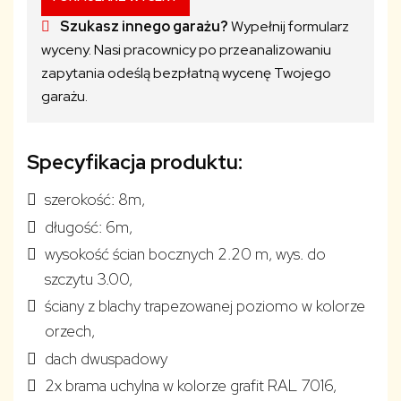
-
Szukasz innego garażu?
Wypełnij formularz
2
wyceny. Nasi pracownicy po przeanalizowaniu
bramy
zapytania odeślą bezpłatną wycenę Twojego
uchylne
garażu.
GRAFIT
+
dodatkowe
Specyfikacja produktu:
okna
szerokość: 8m,
(2)
długość: 6m,
oraz
drzwi
wysokość ścian bocznych 2.20 m, wys. do
na
szczytu 3.00,
ścianie
ściany z blachy trapezowanej poziomo w kolorze
bocznej
orzech,
(2)
dach dwuspadowy
2x brama uchylna w kolorze grafit RAL 7016,