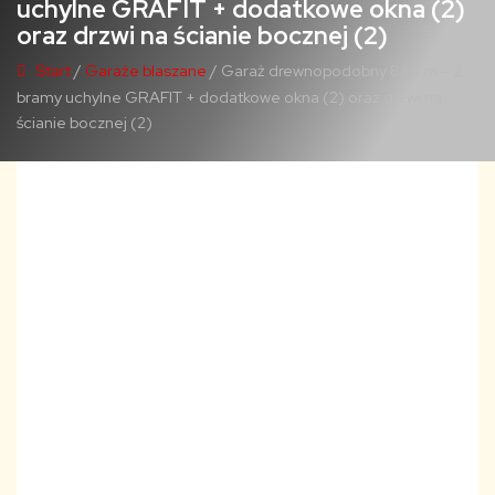
uchylne GRAFIT + dodatkowe okna (2)
oraz drzwi na ścianie bocznej (2)
Start
/
Garaże blaszane
/ Garaż drewnopodobny 8×6 m – 2
bramy uchylne GRAFIT + dodatkowe okna (2) oraz drzwi na
ścianie bocznej (2)