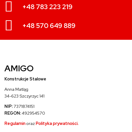
+48 783 223 219
+48 570 649 889
AMIGO
Konstrukcje Stalowe
Anna Matląg
34-623 Szczyrzyc 141
NIP:
7371874151
REGON:
492954570
Regulamin
oraz
Polityka prywatności.