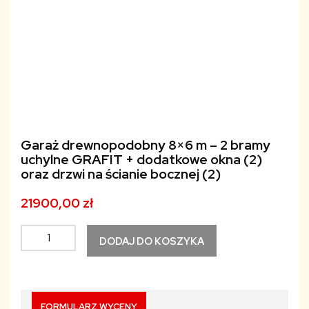
Garaż drewnopodobny 8×6 m – 2 bramy
uchylne GRAFIT + dodatkowe okna (2)
oraz drzwi na ścianie bocznej (2)
21900,00
zł
ilość
DODAJ DO KOSZYKA
Garaż
drewnopodobny
8x6
m
FORMULARZ WYCENY