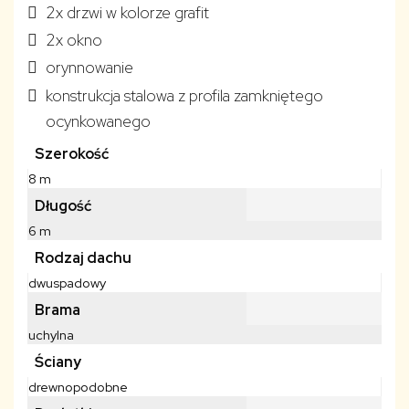
2x drzwi w kolorze grafit
2x okno
orynnowanie
konstrukcja stalowa z profila zamkniętego
ocynkowanego
Szerokość
8 m
Długość
6 m
Rodzaj dachu
dwuspadowy
Brama
uchylna
Ściany
drewnopodobne