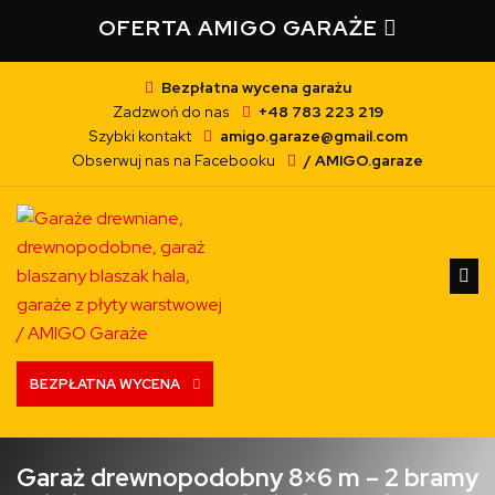
OFERTA AMIGO GARAŻE
Bezpłatna wycena garażu
Zadzwoń do nas
+48 783 223 219
Szybki kontakt
amigo.garaze@gmail.com
Obserwuj nas na Facebooku
/ AMIGO.garaze
BEZPŁATNA WYCENA
Garaż drewnopodobny 8×6 m – 2 bramy