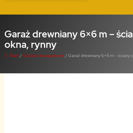
Garaż drewniany 6×6 m – śc
okna, rynny
Start
/
Garaże dwuspadowe
/ Garaż drewniany 6×6 m – ściany 