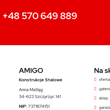
+48 570 649 889
AMIGO
Na s
Konstrukcje Stalowe
oferta
galeri
Anna Matląg
34-623 Szczyrzyc 141
sklep
NIP:
7371874151
garaż