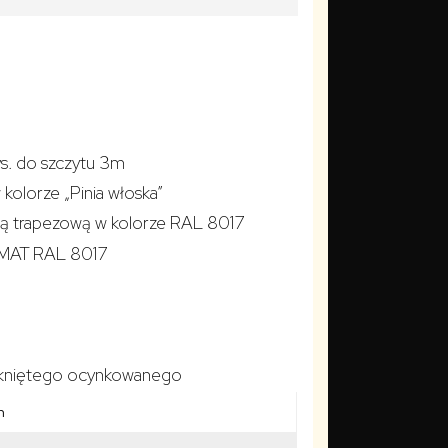
ys. do szczytu 3m
 kolorze „Pinia włoska”
ą trapezową w kolorze RAL 8017
z MAT RAL 8017
zamkniętego ocynkowanego
m