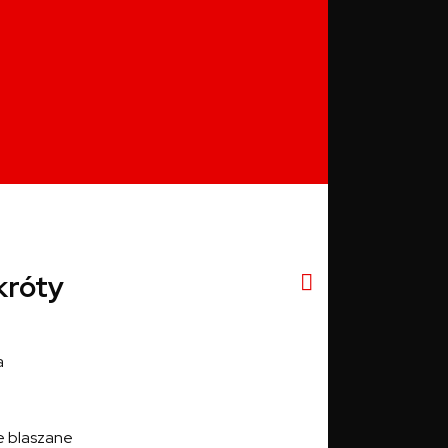
króty
a
e blaszane