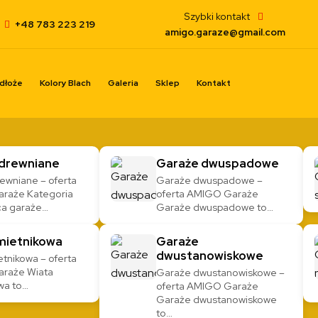
Szybki kontakt
+48 783 223 219
amigo.garaze@gmail.com
dłoże
Kolory Blach
Galeria
Sklep
Kontakt
drewniane
Garaże dwuspadowe
ewniane – oferta
Garaże dwuspadowe –
raże Kategoria
oferta AMIGO Garaże
ca garaże…
Garaże dwuspadowe to…
mietnikowa
Garaże
dwustanowiskowe
etnikowa – oferta
raże Wiata
Garaże dwustanowiskowe –
wa to…
oferta AMIGO Garaże
Garaże dwustanowiskowe
to…