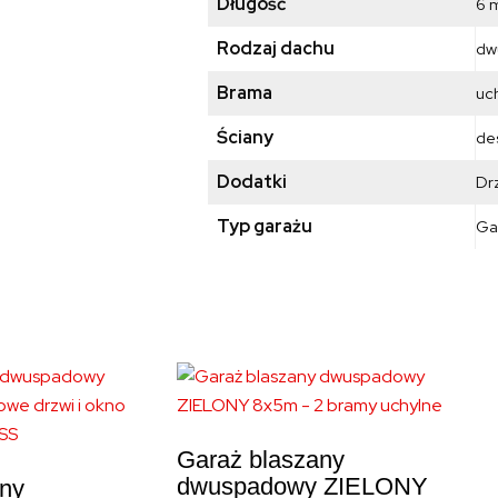
Długość
6 
Rodzaj dachu
dw
Brama
uc
Ściany
de
Dodatki
Dr
Typ garażu
Ga
Garaż blaszany
dwuspadowy ZIELONY
any