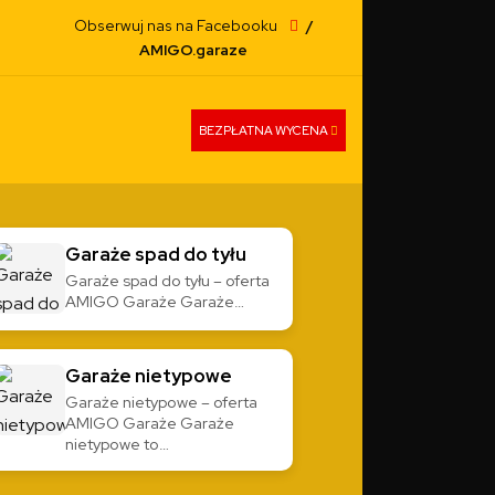
Obserwuj nas na Facebooku
/
AMIGO.garaze
BEZPŁATNA WYCENA
Garaże spad do tyłu
Garaże spad do tyłu – oferta
AMIGO Garaże Garaże…
Garaże nietypowe
Garaże nietypowe – oferta
AMIGO Garaże Garaże
nietypowe to…