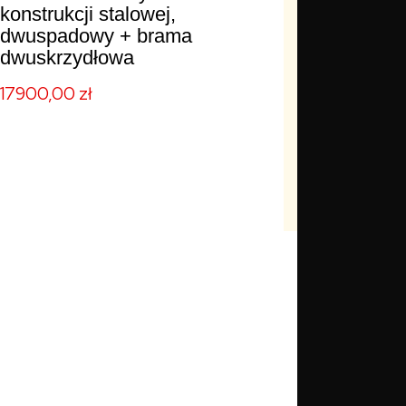
konstrukcji stalowej,
dwuspadowy + brama
dwuskrzydłowa
17900,00
zł