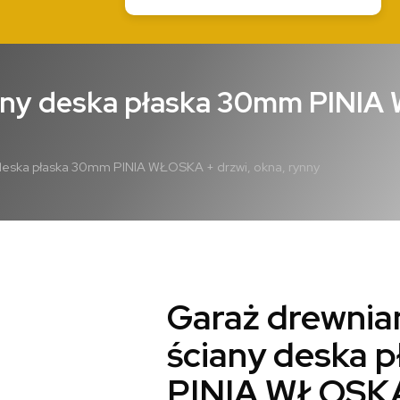
iany deska płaska 30mm PINIA
deska płaska 30mm PINIA WŁOSKA + drzwi, okna, rynny
Garaż drewnia
ściany deska 
PINIA WŁOSKA 