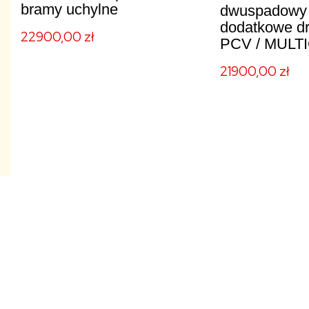
bramy uchylne
dwuspadowy 
dodatkowe dr
22900,00
zł
PCV / MUL
21900,00
zł