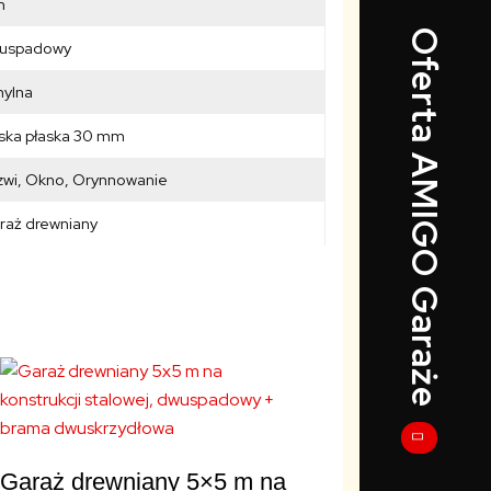
m
Oferta AMIGO Garaże
uspadowy
hylna
ska płaska 30 mm
zwi, Okno, Orynnowanie
raż drewniany
Garaż drewniany 5×5 m na