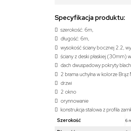
+
drzwi,
Specyfikacja produktu:
okna,
rynny
szerokość: 6m,
długość: 6m,
wysokość ściany bocznej 2.2, w
ściany z deski płaskiej (30mm) w
dach dwuspadowy pokryty blach
2 brama uchylna w kolorze Brą
drzwi
2 okno
orynnowanie
konstrukcja stalowa z profila 
Szerokość
6 