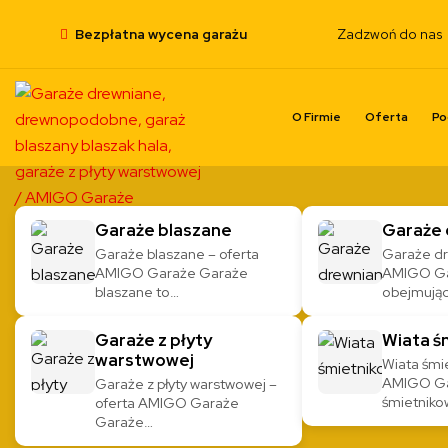
Bezpłatna wycena garażu
Zadzwoń do nas
O Firmie
Oferta
Po
Garaże blaszane
Garaże 
Garaże blaszane – oferta
Garaże dr
AMIGO Garaże Garaże
AMIGO Ga
blaszane to…
obejmują
Garaże z płyty
Wiata ś
warstwowej
Wiata śmi
AMIGO Ga
Garaże z płyty warstwowej –
śmietniko
oferta AMIGO Garaże
Garaże…