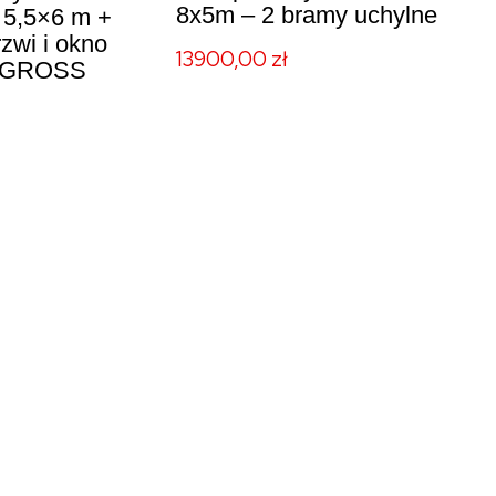
8x5m – 2 bramy uchylne
5,5×6 m +
zwi i okno
13900,00
zł
TIGROSS