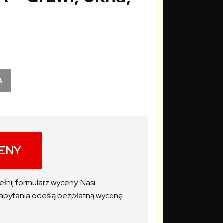
A
ENY
łnij formularz wyceny. Nasi
zapytania odeślą bezpłatną wycenę