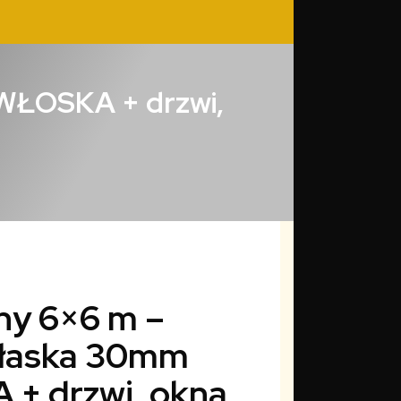
 WŁOSKA + drzwi,
ny 6×6 m –
płaska 30mm
+ drzwi, okna,